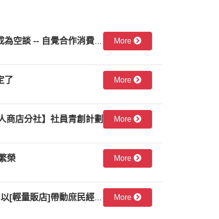
More
當財團壟斷成真，青創成為空談 -- 自覺合作消費，重新啟動社會活力
定了
More
智能無人商店分社】社員青創計劃
More
繁榮
More
More
希望福利讚 全國最便宜 以[輕量販店]帶動庶民經濟的合作願景