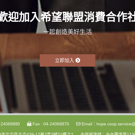
歡迎加入希望聯盟消費合作
一起創造美好生活
立即加入
4-24068880
Fax : 04-24068870
Email：hope.coop.service@
中市北屯區北屯439-17巷2弄3號21樓之2
內政部字號：台內團字第11200