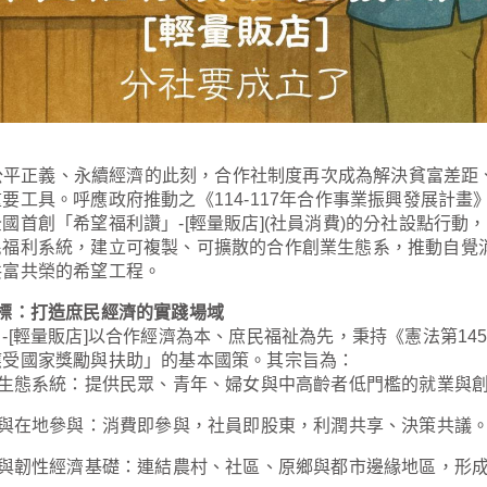
平正義、永續經濟的此刻，合作社制度再次成為解決貧富差距
要工具。呼應政府推動之《114-117年合作事業振興發展計畫
國首創「希望福利讚」-[輕量販店](社員消費)的分社設點行動
民福利系統，建立可複製、可擴散的合作創業生態系，推動自覺
共富共榮的希望工程。
標：打造庶民經濟的實踐場域
-[輕量販店]以合作經濟為本、庶民福祉為先，秉持《憲法第14
應受國家獎勵與扶助」的基本國策。其宗旨為：
業生態系統：提供民眾、青年、婦女與中高齡者低門檻的就業與
義與在地參與：消費即參與，社員即股東，利潤共享、決策共議
生與韌性經濟基礎：連結農村、社區、原鄉與都市邊緣地區，形