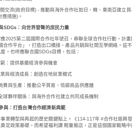
社間交流(政府目標) - 推動與海外合作社如日、韓、東南亞建立
對應措施)。
與SDGs：向世界發聲的庶民力量
應2025第二屆國際合作社年號召，串聯全球合作社行動，計畫
跨國合作平台」，打造出口橋接、產品共銷與社間互學網絡。這
度，也呼應聯合國SDGs目標，包括：
消除貧窮：提供基層經濟參與機會
體面就業與經濟成長：創造在地就業模式
 責任消費與生產：推動公平貿易、低碳商品供應鏈
7 促進全球夥伴關係：與海外合作社建立共同成長機制
民參與：打造台灣合作經濟新典範
事業轉型與再起的歷史關鍵點上。《114-117年 #合作社振興
展奠定政策基礎，而希望福利讚 輕量販店，正是這個國家戰略中