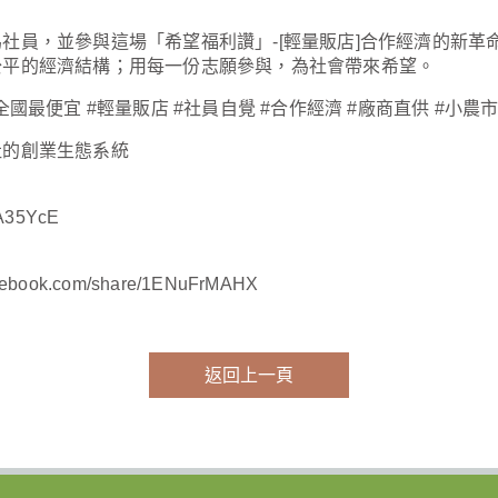
社員，並參與這場「希望福利讚」-[輕量販店]合作經濟的新革
公平的經濟結構；用每一份志願參與，為社會帶來希望。
全國最便宜 #輕量販店 #社員自覺 #合作經濟 #廠商直供 #小農
社的創業生態系統
/wA35YcE
acebook.com/share/1ENuFrMAHX
返回上一頁