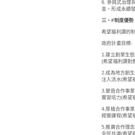
6. 參與式治
金，形成永續
三、#制度優勢
希望福利讚的
政府計畫目標-
1.建立創業生
(希望福利讚對
2.成為地方創
注入活水(希望
3.營造合作事
實習培力(希望
4.厚植合作事
經營課程(希望
5.推廣合作理
全民共識(希望