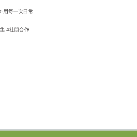
命-用每一次日常
市集 #社間合作