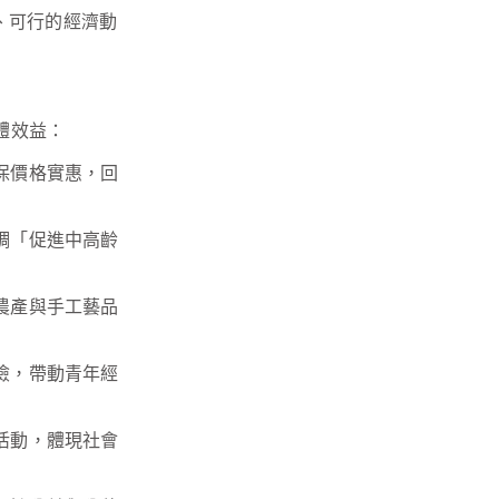
、可行的經濟動
體效益：
保價格實惠，回
調「促進中高齡
農產與手工藝品
險，帶動青年經
活動，體現社會