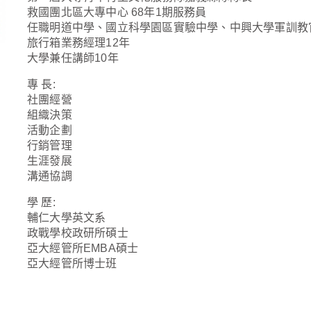
救國團北區大專中心 68年1期服務員
任職明道中學、國立科學園區實驗中學、中興大學軍訓教官
旅行箱業務經理12年
大學兼任講師10年
專 長:
社團經營
組織決策
活動企劃
行銷管理
生涯發展
溝通協調
學 歷:
輔仁大學英文系
政戰學校政研所碩士
亞大經管所EMBA碩士
亞大經管所博士班