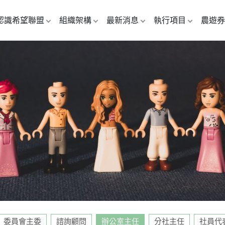
認識希望聯盟
組織架構
最新消息
執行項目
農遊券
委員會主委
諮詢顧問
辦公室主任
分社主任
社員代